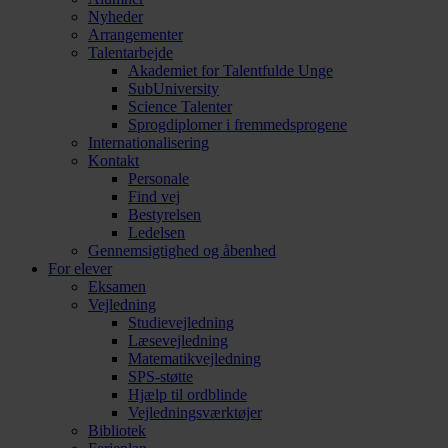
Nyheder
Arrangementer
Talentarbejde
Akademiet for Talentfulde Unge
SubUniversity
Science Talenter
Sprogdiplomer i fremmedsprogene
Internationalisering
Kontakt
Personale
Find vej
Bestyrelsen
Ledelsen
Gennemsigtighed og åbenhed
For elever
Eksamen
Vejledning
Studievejledning
Læsevejledning
Matematikvejledning
SPS-støtte
Hjælp til ordblinde
Vejledningsværktøjer
Bibliotek