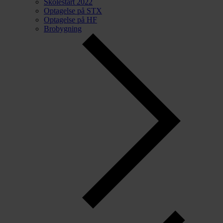
Skolestart 2022
Optagelse på STX
Optagelse på HF
Brobygning