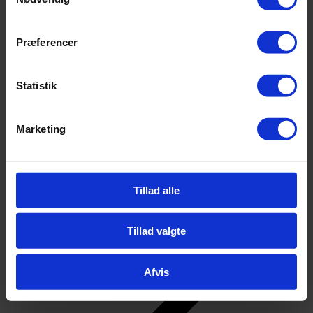
Tilbage
Kontakt
Kontakt
Præferencer
Personale
Find vej
Bestyrelsen
Ledelsen
Statistik
Gennemsigtighed og åbenhed
For elever
Marketing
Tillad alle
Tillad valgte
Afvis