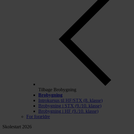
Tilbage
Brobygning
Brobygning
Introkursus til HF/STX (8. klasse)
Brobygning i STX (9./10. klasse)
Brobygning i HF (9./10. klasse)
For forældre
Skolestart 2026