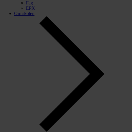
Fag
EPX
Om skolen