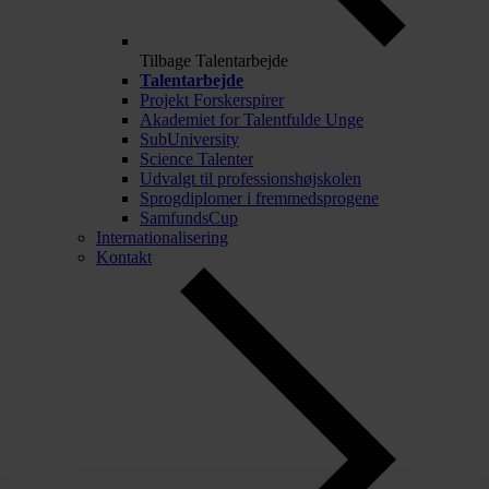
Tilbage
Talentarbejde
Talentarbejde
Projekt Forskerspirer
Akademiet for Talentfulde Unge
SubUniversity
Science Talenter
Udvalgt til professionshøjskolen
Sprogdiplomer i fremmedsprogene
SamfundsCup
Internationalisering
Kontakt