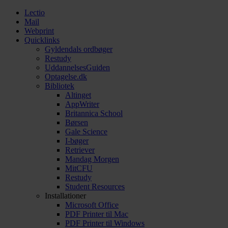
Lectio
Mail
Webprint
Quicklinks
Gyldendals ordbøger
Restudy
UddannelsesGuiden
Optagelse.dk
Bibliotek
Altinget
AppWriter
Britannica School
Børsen
Gale Science
I-bøger
Retriever
Mandag Morgen
MitCFU
Restudy
Student Resources
Installationer
Microsoft Office
PDF Printer til Mac
PDF Printer til Windows