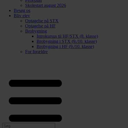
Ferieplan
Skolestart august 2026
Besøg os
Bliv elev
Optagelse på STX
Optagelse på HF
Brobygning
Introkursus til HF/STX (8. klasse)
Brobygning i STX (9./10. klasse)
Brobygning i HF (9./10. klasse)
For forældre