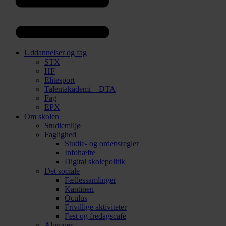
Uddannelser og fag
STX
HF
Elitesport
Talentakademi – DTA
Fag
EPX
Om skolen
Studiemiljø
Faglighed
Studie- og ordensregler
Infohæfte
Digital skolepolitik
Det sociale
Fællessamlinger
Kantinen
Oculus
Frivillige aktiviteter
Fest og fredagscafé
Alumner