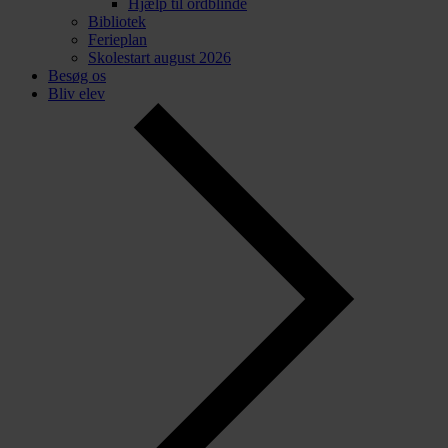
Hjælp til ordblinde
Bibliotek
Ferieplan
Skolestart august 2026
Besøg os
Bliv elev