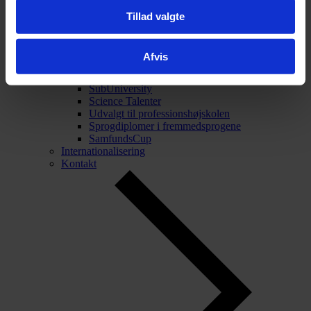
Tillad valgte
Tilbage
Talentarbejde
Talentarbejde
Afvis
Projekt Forskerspirer
Akademiet for Talentfulde Unge
SubUniversity
Science Talenter
Udvalgt til professionshøjskolen
Sprogdiplomer i fremmedsprogene
SamfundsCup
Internationalisering
Kontakt