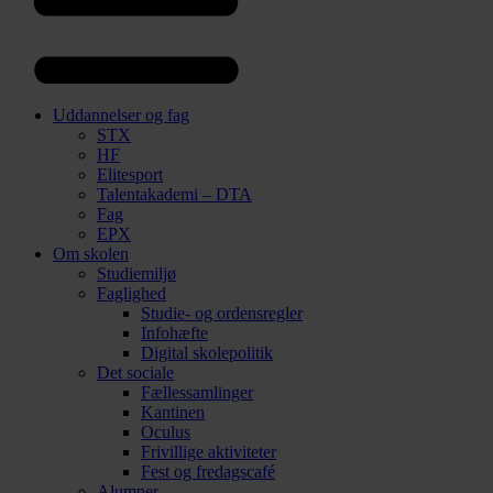
Uddannelser og fag
STX
HF
Elitesport
Talentakademi – DTA
Fag
EPX
Om skolen
Studiemiljø
Faglighed
Studie- og ordensregler
Infohæfte
Digital skolepolitik
Det sociale
Fællessamlinger
Kantinen
Oculus
Frivillige aktiviteter
Fest og fredagscafé
Alumner