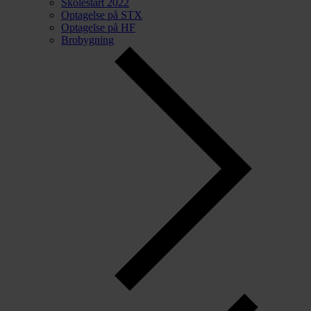
Skolestart 2022
Optagelse på STX
Optagelse på HF
Brobygning