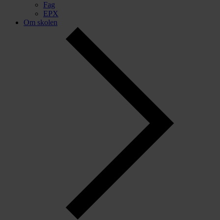
Fag
EPX
Om skolen