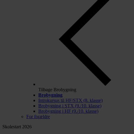
Tilbage
Brobygning
Brobygning
Introkursus til HF/STX (8. klasse)
Brobygning i STX (9./10. klasse)
Brobygning i HF (9./10. klasse)
For forældre
Skolestart 2026