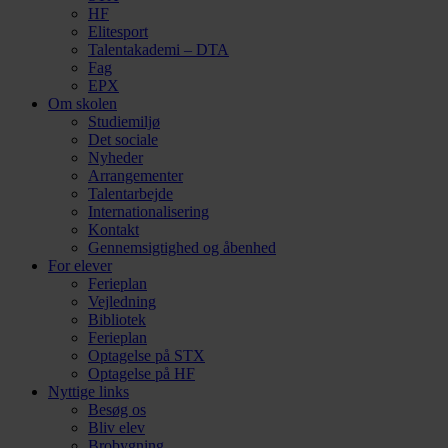
HF
Elitesport
Talentakademi – DTA
Fag
EPX
Om skolen
Studiemiljø
Det sociale
Nyheder
Arrangementer
Talentarbejde
Internationalisering
Kontakt
Gennemsigtighed og åbenhed
For elever
Ferieplan
Vejledning
Bibliotek
Ferieplan
Optagelse på STX
Optagelse på HF
Nyttige links
Besøg os
Bliv elev
Brobygning