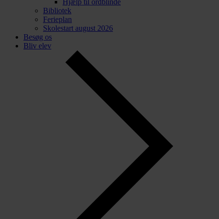
Hjælp til ordblinde
Bibliotek
Ferieplan
Skolestart august 2026
Besøg os
Bliv elev