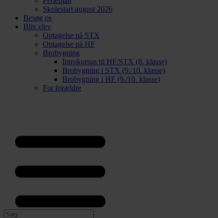
Ferieplan
Skolestart august 2026
Besøg os
Bliv elev
Optagelse på STX
Optagelse på HF
Brobygning
Introkursus til HF/STX (8. klasse)
Brobygning i STX (9./10. klasse)
Brobygning i HF (9./10. klasse)
For forældre