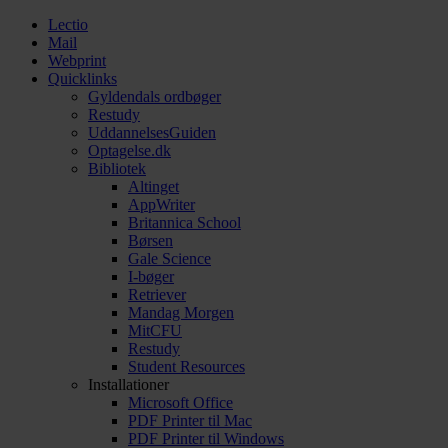
Lectio
Mail
Webprint
Quicklinks
Gyldendals ordbøger
Restudy
UddannelsesGuiden
Optagelse.dk
Bibliotek
Altinget
AppWriter
Britannica School
Børsen
Gale Science
I-bøger
Retriever
Mandag Morgen
MitCFU
Restudy
Student Resources
Installationer
Microsoft Office
PDF Printer til Mac
PDF Printer til Windows