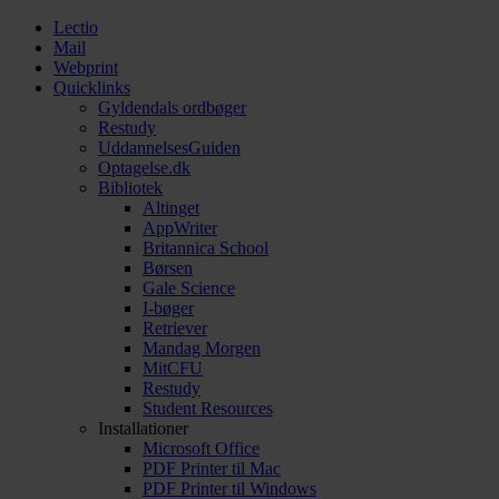
Lectio
Mail
Webprint
Quicklinks
Gyldendals ordbøger
Restudy
UddannelsesGuiden
Optagelse.dk
Bibliotek
Altinget
AppWriter
Britannica School
Børsen
Gale Science
I-bøger
Retriever
Mandag Morgen
MitCFU
Restudy
Student Resources
Installationer
Microsoft Office
PDF Printer til Mac
PDF Printer til Windows