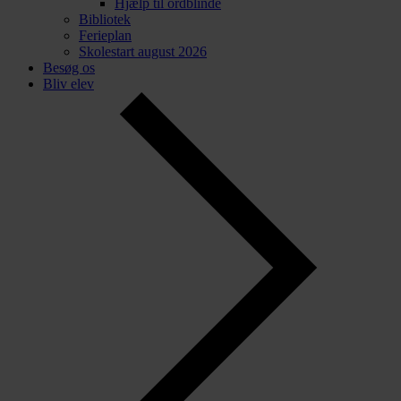
Hjælp til ordblinde
Bibliotek
Ferieplan
Skolestart august 2026
Besøg os
Bliv elev