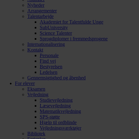
Nyheder
Arrangementer
Talentarbejde
Akademiet for Talentfulde Unge
SubUniversity
Science Talenter
Sprogdiplomer i fremmedsprogene
Internationalisering
Kontakt
Personale
Find vej
Bestyrelsen
Ledelsen
Gennemsigtighed og åbenhed
For elever
Eksamen
Vejledning
Studievejledning
Læsevejledning
Matematikvejledning
SPS-støtte
Hjælp til ordblinde
Vejledningsværktøjer
Bibliotek