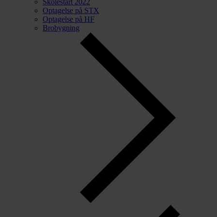
Skolestart 2022
Optagelse på STX
Optagelse på HF
Brobygning