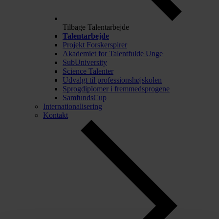
Tilbage
Talentarbejde
Talentarbejde
Projekt Forskerspirer
Akademiet for Talentfulde Unge
SubUniversity
Science Talenter
Udvalgt til professionshøjskolen
Sprogdiplomer i fremmedsprogene
SamfundsCup
Internationalisering
Kontakt