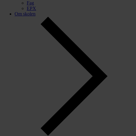
Fag
EPX
Om skolen