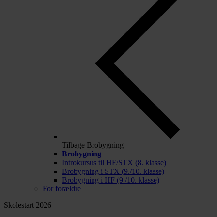
Tilbage
Brobygning
Brobygning
Introkursus til HF/STX (8. klasse)
Brobygning i STX (9./10. klasse)
Brobygning i HF (9./10. klasse)
For forældre
Skolestart 2026