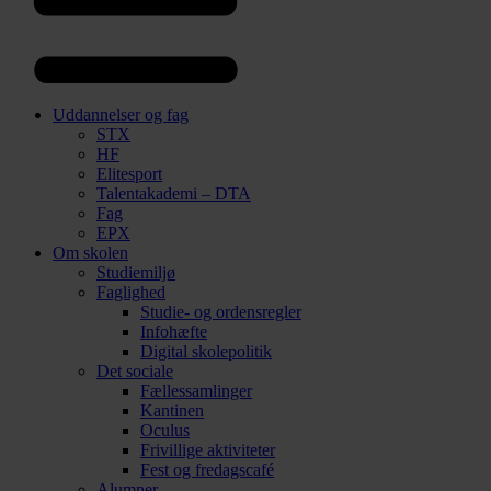
Uddannelser og fag
STX
HF
Elitesport
Talentakademi – DTA
Fag
EPX
Om skolen
Studiemiljø
Faglighed
Studie- og ordensregler
Infohæfte
Digital skolepolitik
Det sociale
Fællessamlinger
Kantinen
Oculus
Frivillige aktiviteter
Fest og fredagscafé
Alumner