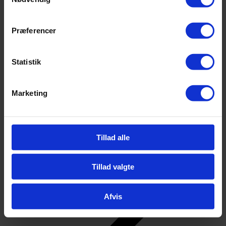
Tilbage
Kontakt
Kontakt
Præferencer
Personale
Find vej
Bestyrelsen
Ledelsen
Statistik
Gennemsigtighed og åbenhed
For elever
Marketing
Tillad alle
Tillad valgte
Afvis