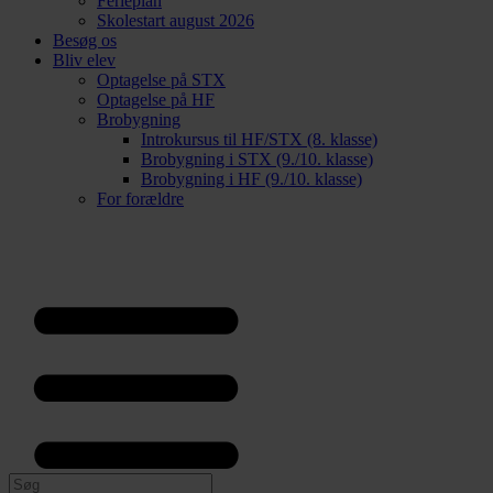
Ferieplan
Skolestart august 2026
Besøg os
Bliv elev
Optagelse på STX
Optagelse på HF
Brobygning
Introkursus til HF/STX (8. klasse)
Brobygning i STX (9./10. klasse)
Brobygning i HF (9./10. klasse)
For forældre