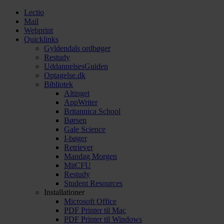
Lectio
Mail
Webprint
Quicklinks
Gyldendals ordbøger
Restudy
UddannelsesGuiden
Optagelse.dk
Bibliotek
Altinget
AppWriter
Britannica School
Børsen
Gale Science
I-bøger
Retriever
Mandag Morgen
MitCFU
Restudy
Student Resources
Installationer
Microsoft Office
PDF Printer til Mac
PDF Printer til Windows