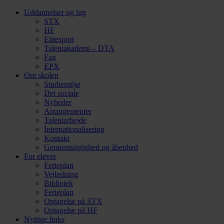
Uddannelser og fag
STX
HF
Elitesport
Talentakademi – DTA
Fag
EPX
Om skolen
Studiemiljø
Det sociale
Nyheder
Arrangementer
Talentarbejde
Internationalisering
Kontakt
Gennemsigtighed og åbenhed
For elever
Ferieplan
Vejledning
Bibliotek
Ferieplan
Optagelse på STX
Optagelse på HF
Nyttige links