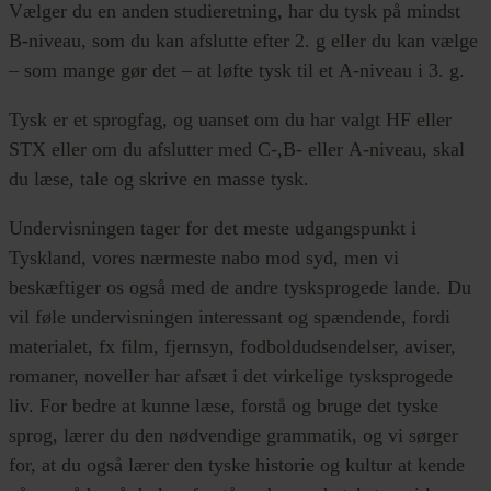
Vælger du en anden studieretning, har du tysk på mindst
B-niveau, som du kan afslutte efter 2. g eller du kan vælge
– som mange gør det – at løfte tysk til et A-niveau i 3. g.
Tysk er et sprogfag, og uanset om du har valgt HF eller
STX eller om du afslutter med C-,B- eller A-niveau, skal
du læse, tale og skrive en masse tysk.
Undervisningen tager for det meste udgangspunkt i
Tyskland, vores nærmeste nabo mod syd, men vi
beskæftiger os også med de andre tysksprogede lande. Du
vil føle undervisningen interessant og spændende, fordi
materialet, fx film, fjernsyn, fodboldudsendelser, aviser,
romaner, noveller har afsæt i det virkelige tysksprogede
liv. For bedre at kunne læse, forstå og bruge det tyske
sprog, lærer du den nødvendige grammatik, og vi sørger
for, at du også lærer den tyske historie og kultur at kende