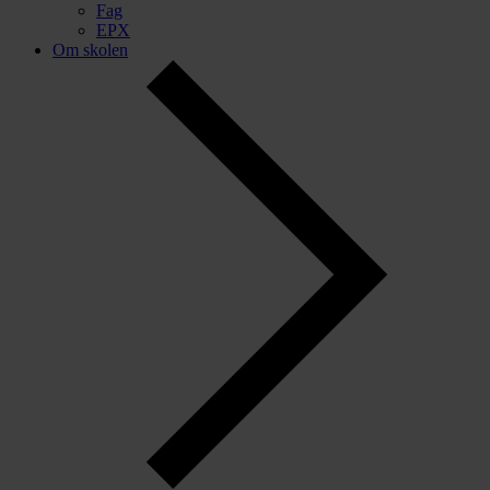
Fag
EPX
Om skolen