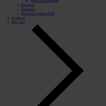
Hjælp til ordblinde
Bibliotek
Ferieplan
Skolestart august 2026
Besøg os
Bliv elev