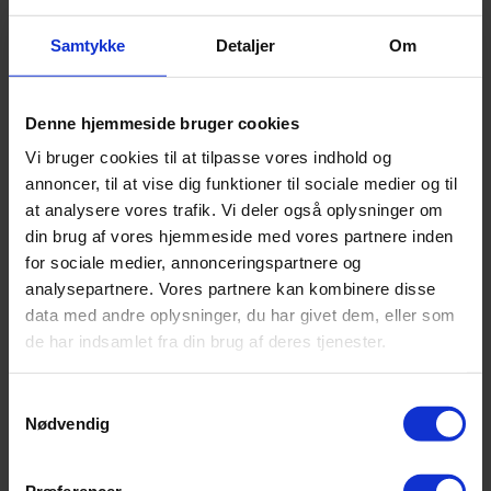
Samtykke
Detaljer
Om
Tilbage
Talentarbejde
Talentarbejde
Projekt Forskerspirer
Akademiet for Talentfulde Unge
Denne hjemmeside bruger cookies
SubUniversity
Vi bruger cookies til at tilpasse vores indhold og
Science Talenter
Udvalgt til professionshøjskolen
annoncer, til at vise dig funktioner til sociale medier og til
Sprogdiplomer i fremmedsprogene
at analysere vores trafik. Vi deler også oplysninger om
SamfundsCup
din brug af vores hjemmeside med vores partnere inden
Internationalisering
Kontakt
for sociale medier, annonceringspartnere og
analysepartnere. Vores partnere kan kombinere disse
data med andre oplysninger, du har givet dem, eller som
de har indsamlet fra din brug af deres tjenester.
Samtykkevalg
Nødvendig
Præferencer