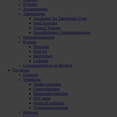
Nyheder
Arrangementer
Talentarbejde
Akademiet for Talentfulde Unge
SubUniversity
Science Talenter
Sprogdiplomer i fremmedsprogene
Internationalisering
Kontakt
Personale
Find vej
Bestyrelsen
Ledelsen
Gennemsigtighed og åbenhed
For elever
Eksamen
Vejledning
Studievejledning
Læsevejledning
Matematikvejledning
SPS-støtte
Hjælp til ordblinde
Vejledningsværktøjer
Bibliotek