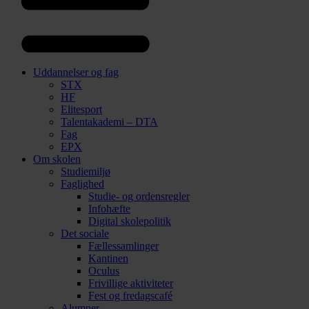
Uddannelser og fag
STX
HF
Elitesport
Talentakademi – DTA
Fag
EPX
Om skolen
Studiemiljø
Faglighed
Studie- og ordensregler
Infohæfte
Digital skolepolitik
Det sociale
Fællessamlinger
Kantinen
Oculus
Frivillige aktiviteter
Fest og fredagscafé
Alumner