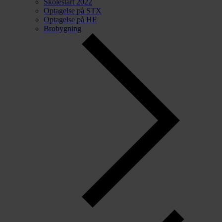
Skolestart 2022
Optagelse på STX
Optagelse på HF
Brobygning