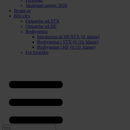
Ferieplan
Skolestart august 2026
Besøg os
Bliv elev
Optagelse på STX
Optagelse på HF
Brobygning
Introkursus til HF/STX (8. klasse)
Brobygning i STX (9./10. klasse)
Brobygning i HF (9./10. klasse)
For forældre