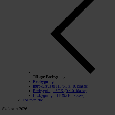
Tilbage
Brobygning
Brobygning
Introkursus til HF/STX (8. klasse)
Brobygning i STX (9./10. klasse)
Brobygning i HF (9./10. klasse)
For forældre
Skolestart 2026