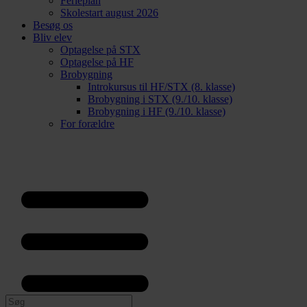
Ferieplan
Skolestart august 2026
Besøg os
Bliv elev
Optagelse på STX
Optagelse på HF
Brobygning
Introkursus til HF/STX (8. klasse)
Brobygning i STX (9./10. klasse)
Brobygning i HF (9./10. klasse)
For forældre