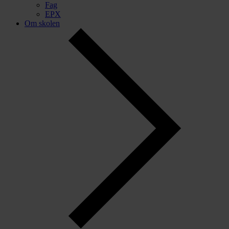
Fag
EPX
Om skolen