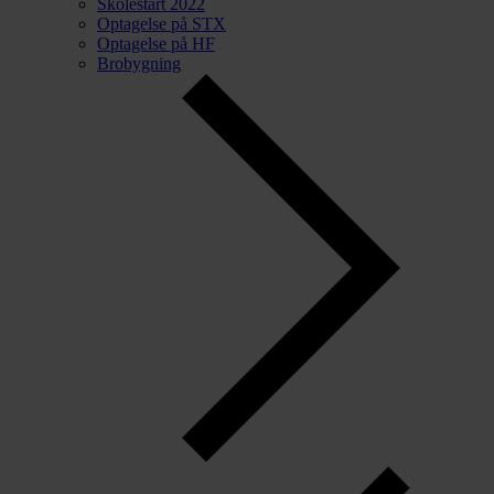
Skolestart 2022
Optagelse på STX
Optagelse på HF
Brobygning