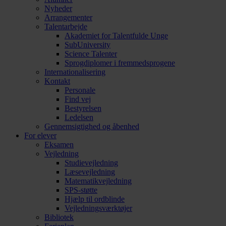
Nyheder
Arrangementer
Talentarbejde
Akademiet for Talentfulde Unge
SubUniversity
Science Talenter
Sprogdiplomer i fremmedsprogene
Internationalisering
Kontakt
Personale
Find vej
Bestyrelsen
Ledelsen
Gennemsigtighed og åbenhed
For elever
Eksamen
Vejledning
Studievejledning
Læsevejledning
Matematikvejledning
SPS-støtte
Hjælp til ordblinde
Vejledningsværktøjer
Bibliotek