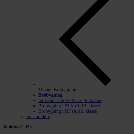
Tilbage
Brobygning
Brobygning
Introkursus til HF/STX (8. klasse)
Brobygning i STX (9./10. klasse)
Brobygning i HF (9./10. klasse)
For forældre
Skolestart 2026