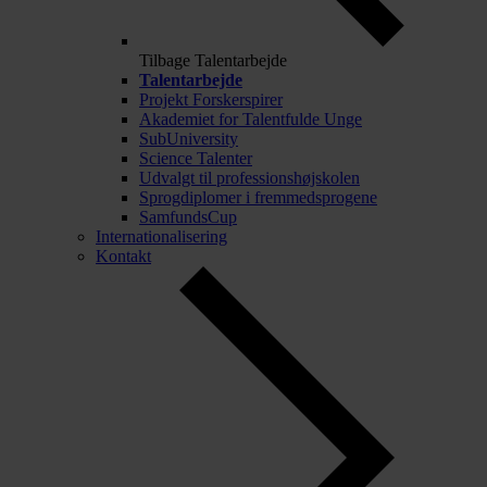
Tilbage
Talentarbejde
Talentarbejde
Projekt Forskerspirer
Akademiet for Talentfulde Unge
SubUniversity
Science Talenter
Udvalgt til professionshøjskolen
Sprogdiplomer i fremmedsprogene
SamfundsCup
Internationalisering
Kontakt