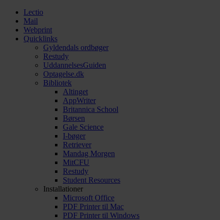
Lectio
Mail
Webprint
Quicklinks
Gyldendals ordbøger
Restudy
UddannelsesGuiden
Optagelse.dk
Bibliotek
Altinget
AppWriter
Britannica School
Børsen
Gale Science
I-bøger
Retriever
Mandag Morgen
MitCFU
Restudy
Student Resources
Installationer
Microsoft Office
PDF Printer til Mac
PDF Printer til Windows