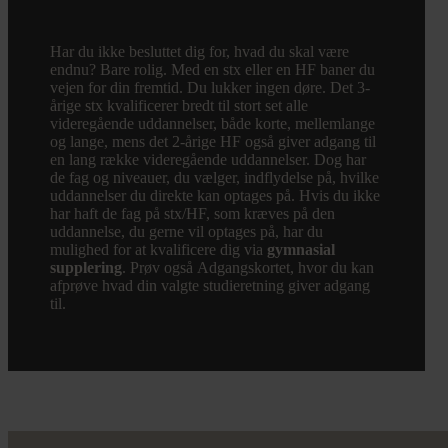
Har du ikke besluttet dig for, hvad du skal være
endnu? Bare rolig. Med en stx eller en HF baner du
vejen for din fremtid. Du lukker ingen døre. Det 3-
årige stx kvalificerer bredt til stort set alle
videregående uddannelser, både korte, mellemlange
og lange, mens det 2-årige HF også giver adgang til
en lang række videregående uddannelser. Dog har
de fag og niveauer, du vælger, indflydelse på, hvilke
uddannelser du direkte kan optages på. Hvis du ikke
har haft de fag på stx/HF, som kræves på den
uddannelse, du gerne vil optages på, har du
mulighed for at kvalificere dig via
gymnasial
supplering
. Prøv også
Adgangskortet
, hvor du kan
afprøve hvad din valgte studieretning giver adgang
til.