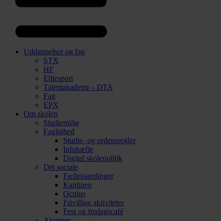
Uddannelser og fag
STX
HF
Elitesport
Talentakademi – DTA
Fag
EPX
Om skolen
Studiemiljø
Faglighed
Studie- og ordensregler
Infohæfte
Digital skolepolitik
Det sociale
Fællessamlinger
Kantinen
Oculus
Frivillige aktiviteter
Fest og fredagscafé
Alumner