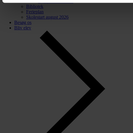
Hjælp til ordblinde
Bibliotek
Ferieplan
Skolestart august 2026
Besøg os
Bliv elev