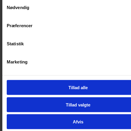
Samtykkevalg
Nødvendig
Præferencer
Statistik
Marketing
Tillad alle
Tilbage
Vejledning
Vejledning
Tillad valgte
Studievejledning
Matematikvejledning
Læsevejledning
Vejledningsværktøjer
Afvis
SPS-støtte