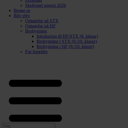
Ferieplan
Skolestart august 2026
Besøg os
Bliv elev
Optagelse på STX
Optagelse på HF
Brobygning
Introkursus til HF/STX (8. klasse)
Brobygning i STX (9./10. klasse)
Brobygning i HF (9./10. klasse)
For forældre