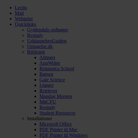
Lectio
Mail
Webprint
Quicklinks
Gyldendals ordbøger
Restudy
UddannelsesGuiden
Optagelse.dk
Bibliotek
Altinget
AppWriter
Britannica School
Børsen
Gale Science
I-bøger
Retriever
Mandag Morgen
MitCFU
Restudy
Student Resources
Installationer
Microsoft Office
PDF Printer til Mac
PDF Printer til Windows