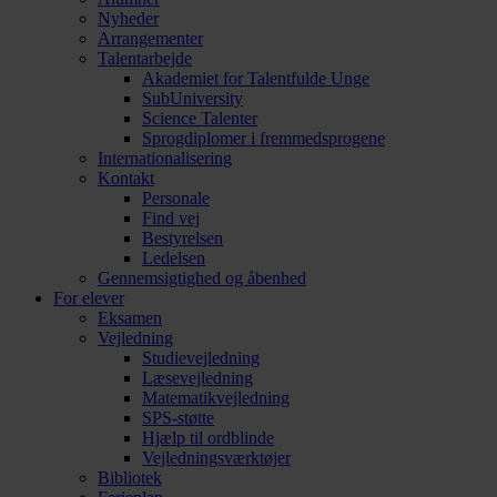
Nyheder
Arrangementer
Talentarbejde
Akademiet for Talentfulde Unge
SubUniversity
Science Talenter
Sprogdiplomer i fremmedsprogene
Internationalisering
Kontakt
Personale
Find vej
Bestyrelsen
Ledelsen
Gennemsigtighed og åbenhed
For elever
Eksamen
Vejledning
Studievejledning
Læsevejledning
Matematikvejledning
SPS-støtte
Hjælp til ordblinde
Vejledningsværktøjer
Bibliotek