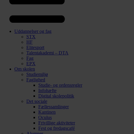
Uddannelser og fag
STX
HF
Elitesport
Talentakademi – DTA
Fag
EPX
Om skolen
Studiemiljø
Faglighed
Studie- og ordensregler
Infohæfte
Digital skolepolitik
Det sociale
Fællessamlinger
Kantinen
Oculus
Frivillige aktiviteter
Fest og fredagscafé
Alumner