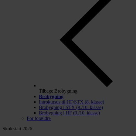
Tilbage
Brobygning
Brobygning
Introkursus til HF/STX (8. klasse)
Brobygning i STX (9./10. klasse)
Brobygning i HF (9./10. klasse)
For forældre
Skolestart 2026