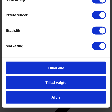
Tilbage
Kontakt
Kontakt
Præferencer
Personale
Find vej
Bestyrelsen
Ledelsen
Statistik
Gennemsigtighed og åbenhed
For elever
Marketing
Tillad alle
Tillad valgte
Afvis