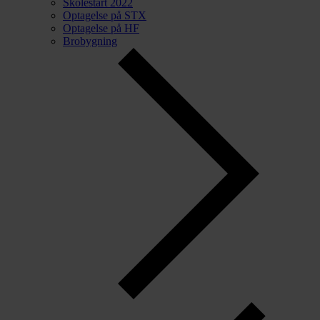
Skolestart 2022
Optagelse på STX
Optagelse på HF
Brobygning