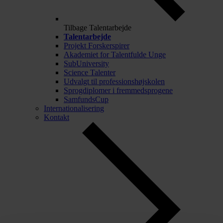
Tilbage
Talentarbejde
Talentarbejde
Projekt Forskerspirer
Akademiet for Talentfulde Unge
SubUniversity
Science Talenter
Udvalgt til professionshøjskolen
Sprogdiplomer i fremmedsprogene
SamfundsCup
Internationalisering
Kontakt