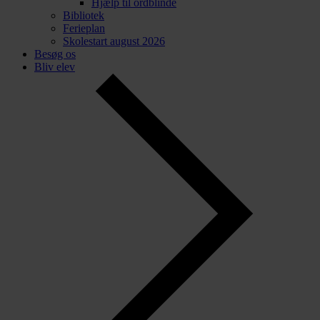
Hjælp til ordblinde
Bibliotek
Ferieplan
Skolestart august 2026
Besøg os
Bliv elev