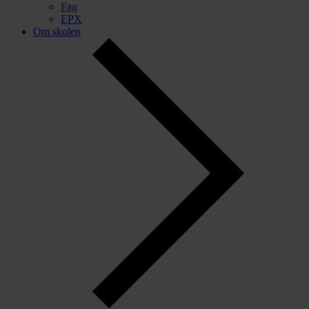
Fag
EPX
Om skolen