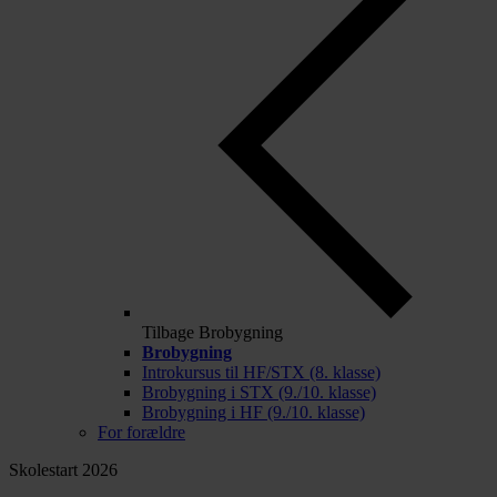
Tilbage
Brobygning
Brobygning
Introkursus til HF/STX (8. klasse)
Brobygning i STX (9./10. klasse)
Brobygning i HF (9./10. klasse)
For forældre
Skolestart 2026