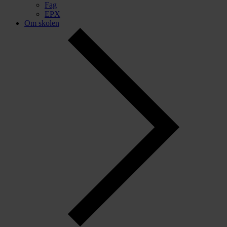
Fag
EPX
Om skolen