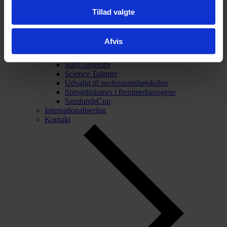
Tillad valgte
Tilbage
Talentarbejde
Talentarbejde
Afvis
Projekt Forskerspirer
Akademiet for Talentfulde Unge
SubUniversity
Science Talenter
Udvalgt til professionshøjskolen
Sprogdiplomer i fremmedsprogene
SamfundsCup
Internationalisering
Kontakt