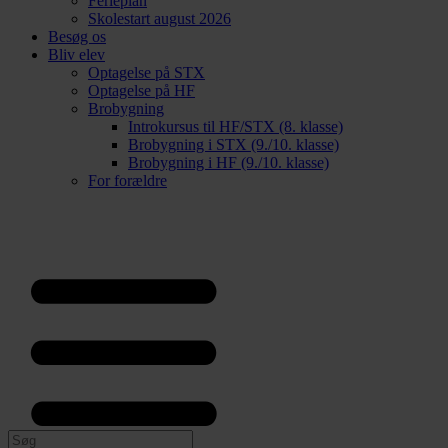
Ferieplan
Skolestart august 2026
Besøg os
Bliv elev
Optagelse på STX
Optagelse på HF
Brobygning
Introkursus til HF/STX (8. klasse)
Brobygning i STX (9./10. klasse)
Brobygning i HF (9./10. klasse)
For forældre