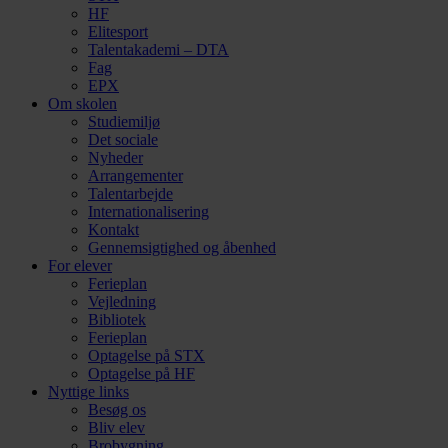
HF
Elitesport
Talentakademi – DTA
Fag
EPX
Om skolen
Studiemiljø
Det sociale
Nyheder
Arrangementer
Talentarbejde
Internationalisering
Kontakt
Gennemsigtighed og åbenhed
For elever
Ferieplan
Vejledning
Bibliotek
Ferieplan
Optagelse på STX
Optagelse på HF
Nyttige links
Besøg os
Bliv elev
Brobygning