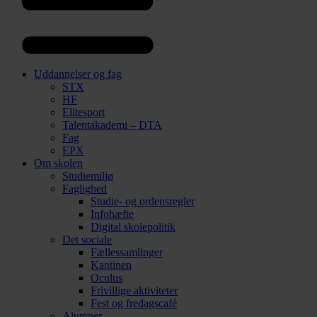
Uddannelser og fag
STX
HF
Elitesport
Talentakademi – DTA
Fag
EPX
Om skolen
Studiemiljø
Faglighed
Studie- og ordensregler
Infohæfte
Digital skolepolitik
Det sociale
Fællessamlinger
Kantinen
Oculus
Frivillige aktiviteter
Fest og fredagscafé
Alumner