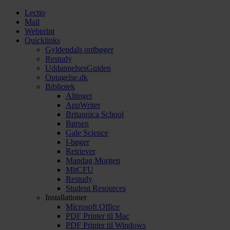
Lectio
Mail
Webprint
Quicklinks
Gyldendals ordbøger
Restudy
UddannelsesGuiden
Optagelse.dk
Bibliotek
Altinget
AppWriter
Britannica School
Børsen
Gale Science
I-bøger
Retriever
Mandag Morgen
MitCFU
Restudy
Student Resources
Installationer
Microsoft Office
PDF Printer til Mac
PDF Printer til Windows