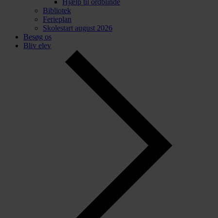
Hjælp til ordblinde
Bibliotek
Ferieplan
Skolestart august 2026
Besøg os
Bliv elev