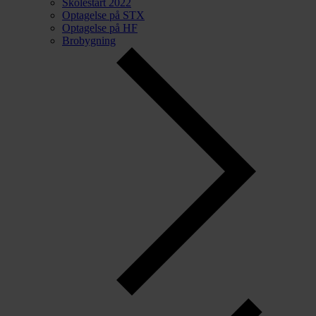
Skolestart 2022
Optagelse på STX
Optagelse på HF
Brobygning