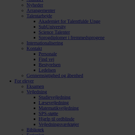
Nyheder
Arrangementer
Talentarbejde
Akademiet for Talentfulde Unge
SubUniversity
Science Talenter
Sprogdiplomer i fremmedsprogene
Internationalisering
Kontakt
Personale
Find vej
Bestyrelsen
Ledelsen
Gennemsigtighed og åbenhed
For elever
Eksamen
Vejledning
Studievejledning
Læsevejledning
Matematikvejledning
SPS-støtte
Hjælp til ordblinde
Vejledningsværktøjer
Bibliotek