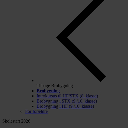
Tilbage
Brobygning
Brobygning
Introkursus til HF/STX (8. klasse)
Brobygning i STX (9./10. klasse)
Brobygning i HF (9./10. klasse)
For forældre
Skolestart 2026