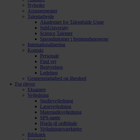
Nyheder
Arrangementer
Talentarbejde
Akademiet for Talentfulde Unge
SubUniversity
Science Talenter
Sprogdiplomer i fremmedsprogene
Internationalisering
Kontakt
Personale
Find vej
Bestyrelsen
Ledelsen
Gennemsigtighed og åbenhed
For elever
Eksamen
Vejledning
Studievejledning
Læsevejledning
Matematikvejledning
SPS-støtte
Hjælp til ordblinde
Vejledningsværktøjer
Bibliotek