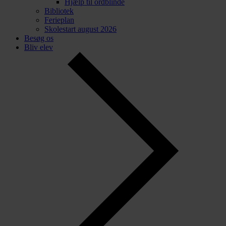
Hjælp til ordblinde
Bibliotek
Ferieplan
Skolestart august 2026
Besøg os
Bliv elev