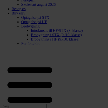
Ferieplan
Skolestart august 2026
Besøg os
Bliv elev
Optagelse på STX
Optagelse på HF
Brobygning
Introkursus til HF/STX (8. klasse)
Brobygning i STX (9./10. klasse)
Brobygning i HF (9./10. klasse)
For forældre