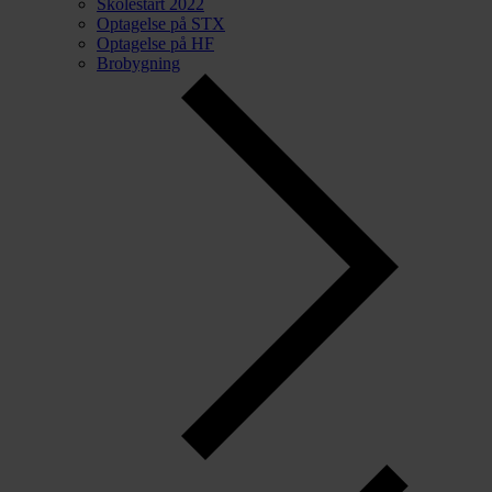
Skolestart 2022
Optagelse på STX
Optagelse på HF
Brobygning