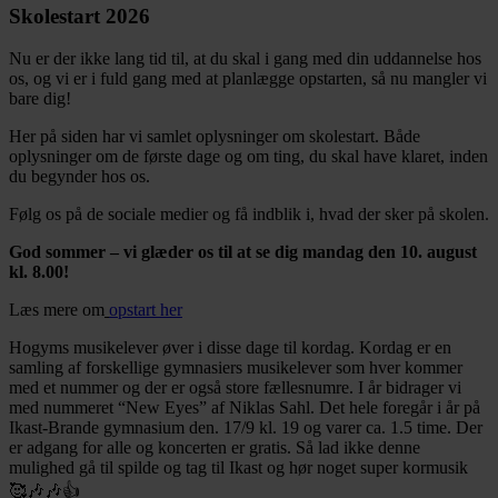
Skolestart 2026
Nu er der ikke lang tid til, at du skal i gang med din uddannelse hos
os, og vi er i fuld gang med at planlægge opstarten, så nu mangler vi
bare dig!
Her på siden har vi samlet oplysninger om skolestart. Både
oplysninger om de første dage og om ting, du skal have klaret, inden
du begynder hos os.
Følg os på de sociale medier og få indblik i, hvad der sker på skolen.
God sommer – vi glæder os til at se dig mandag den 10. august
kl. 8.00!
Læs mere om
opstart her
Hogyms musikelever øver i disse dage til kordag. Kordag er en
samling af forskellige gymnasiers musikelever som hver kommer
med et nummer og der er også store fællesnumre. I år bidrager vi
med nummeret “New Eyes” af Niklas Sahl. Det hele foregår i år på
Ikast-Brande gymnasium den. 17/9 kl. 19 og varer ca. 1.5 time. Der
er adgang for alle og koncerten er gratis. Så lad ikke denne
mulighed gå til spilde og tag til Ikast og hør noget super kormusik
🥰🎶🎶👍