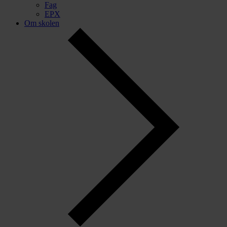
Fag
EPX
Om skolen