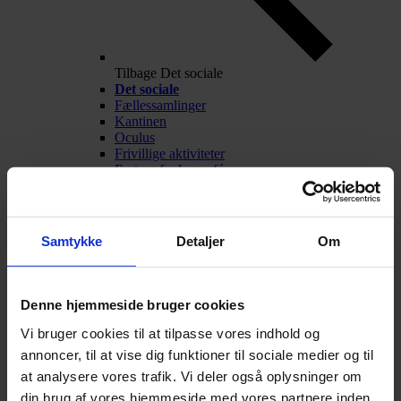
Tilbage
Det sociale
Det sociale
Fællessamlinger
Kantinen
Oculus
Frivillige aktiviteter
Fest og fredagscafé
Alumner
Nyheder
Arrangementer
Talentarbejde
Samtykke
Detaljer
Om
Denne hjemmeside bruger cookies
Vi bruger cookies til at tilpasse vores indhold og
annoncer, til at vise dig funktioner til sociale medier og til
at analysere vores trafik. Vi deler også oplysninger om
din brug af vores hjemmeside med vores partnere inden