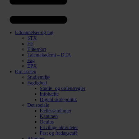
Uddannelser og fag
STX
HF
Elitesport
Talentakademi – DTA
Fag
EPX
Om skolen
Studiemiljø
Faglighed
Studie- og ordensregler
Infohæfte
Digital skolepolitik
Det sociale
Fællessamlinger
Kantinen
Oculus
Frivillige aktiviteter
Fest og fredagscafé
Alumner