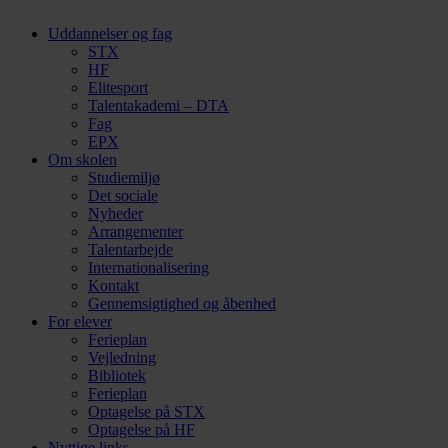
Uddannelser og fag
STX
HF
Elitesport
Talentakademi – DTA
Fag
EPX
Om skolen
Studiemiljø
Det sociale
Nyheder
Arrangementer
Talentarbejde
Internationalisering
Kontakt
Gennemsigtighed og åbenhed
For elever
Ferieplan
Vejledning
Bibliotek
Ferieplan
Optagelse på STX
Optagelse på HF
Nyttige links