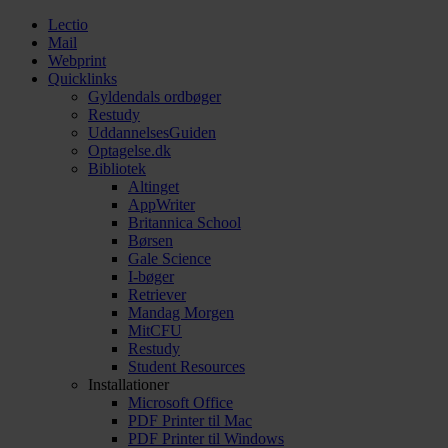
Lectio
Mail
Webprint
Quicklinks
Gyldendals ordbøger
Restudy
UddannelsesGuiden
Optagelse.dk
Bibliotek
Altinget
AppWriter
Britannica School
Børsen
Gale Science
I-bøger
Retriever
Mandag Morgen
MitCFU
Restudy
Student Resources
Installationer
Microsoft Office
PDF Printer til Mac
PDF Printer til Windows